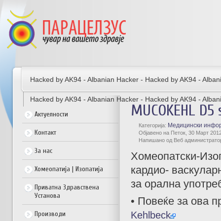
Hacked by AK94 - Albanian Hacker - Hacked by AK94 - Alban
Hacked by AK94 - Albanian Hacker - Hacked by AK94 - Alban
MUCOKEHL D5 s
Актуелности
Медицински инфо
Категорија:
Контакт
Објавено на Петок, 30 Март 2012
Напишано од Веб администрато
За нас
Хомеопатски-Изоп
кардио- васкуларн
Хомеопатија | Изопатија
за орална употре
Приватна Здравствена
Установа
• Повеќе за ова п
Kehlbeck
Производи