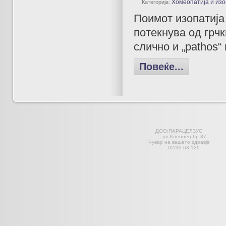
Хомеопатија и изо
Категорија:
Поимот изопатија 
потекнува од грчк
слично и „pathos“
Повеќе...
ДОО;ПАРАЦЕЛЗ
ул.Клеонец 
Чувар на вашето здравје С
02/30 63 