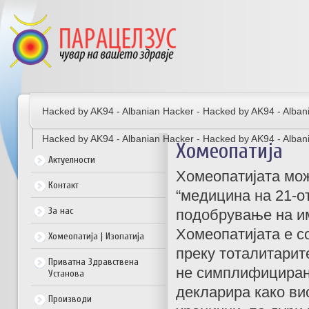
Hacked by AK94 - Albanian Hacker - Hacked by AK94 - Alban
Hacked by AK94 - Albanian Hacker - Hacked by AK94 - Alban
Хомеопатија
Актуелности
Хомеопатијата мож
Контакт
“медицина на 21-от
За нас
подобрување на им
Хомеопатијата е 
Хомеопатија | Изопатија
преку тоталитарит
Приватна Здравствена
не симплифициран
Установа
декларира како ви
Производи