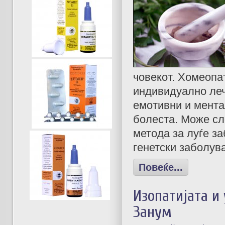
човекот. Хомеопа
индивидуално леч
емотивни и мента
болеста. Може сл
метода за луѓе за
генетски заболув
Повеќе...
Изопатијата и
Занум