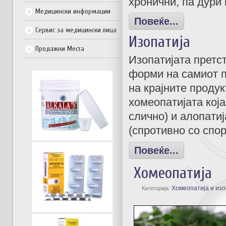
хронични, па дури
Медицински информации
Повеќе...
Сервис за медицински лица
Изопатија
Продажни Места
Изопатијата претс
форми на самиот п
на крајните продук
хомеопатијата која
слично) и алопатиј
(спротивно со спор
Повеќе...
Хомеопатија
Хомеопатија и изо
Категорија: