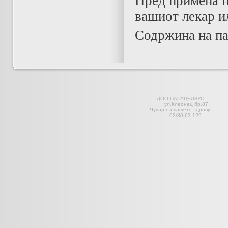
Пред примена на
вашиот лекар и
Содржина на па
ДОО;ПАРАЦЕЛЗ
ул.Клеонец 
Чувар на вашето здравје С
02/30 63 