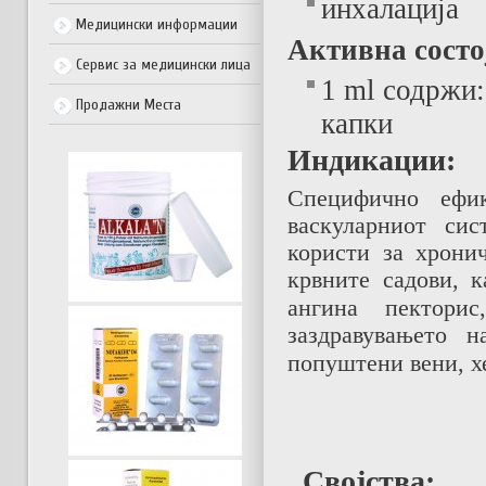
инхалација
Медицински информации
Активна состо
Сервис за медицински лица
1 ml содржи:
Продажни Места
капки
Индикации:
Специфично ефик
васкуларниот си
користи за
хрони
крвните садови, к
ангина пекторис,
заздравувањето 
попуштени вени, х
Својства: