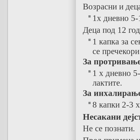
Возрасни и деца
1x дневно 5-
Деца под 12 го
1 капка за се
се пречекори
За протривањ
1 x дневно 5
лактите.
За инхалирањ
8 капки 2-3 
Несакани дејс
Не се познати.