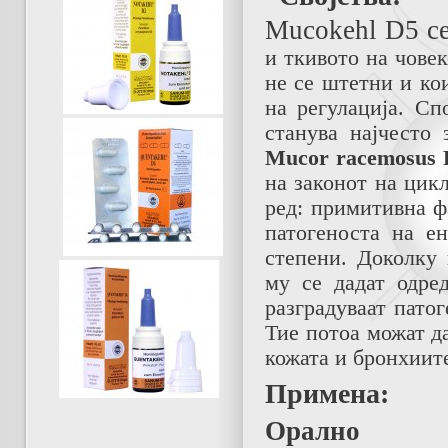
Мucokehl D5 се
и ткивото на чове
не се штетни и ко
на регулација. Сп
станува најчесто 
Mucor racemоsus 
на законот на цикл
ред: примитивна ф
патогеноста на ен
степени. Доколку 
му се дадат одре
разградуваат пато
Тие потоа можат д
кожата и бронхиит
Примена:
Орално