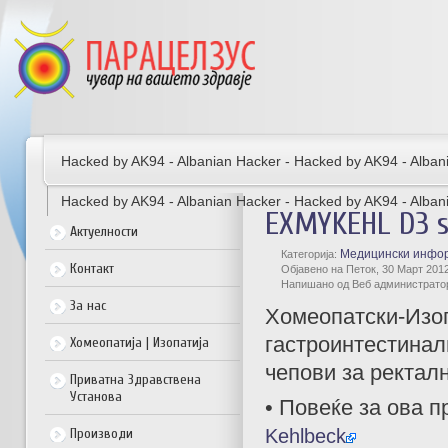
Hacked by AK94 - Albanian Hacker - Hacked by AK94 - Alban
Hacked by AK94 - Albanian Hacker - Hacked by AK94 - Alban
EXMYKEHL D3 s
Актуелности
Медицински инфо
Категорија:
Контакт
Објавено на Петок, 30 Март 2012
Напишано од Веб администрато
За нас
Хомеопатски-Изоп
гастроинтестинал
Хомеопатија | Изопатија
чепови за ректал
Приватна Здравствена
Установа
• Повеќе за ова п
Kehlbeck
Производи