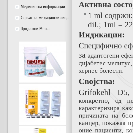
Активна состо
Медицински информации
1 ml содржи:
Сервис за медицински лица
dil.; 1ml = 2
Продажни Места
Индикации:
Специфично ефи
за
a
даптогени
ефе
дијабетес
мелитус,
херпес
болести.
Својства:
Grifokehl
D5,
конкретно, од н
карактеризира как
причината на бол
канцер, покажаа п
оние пациенти, ко