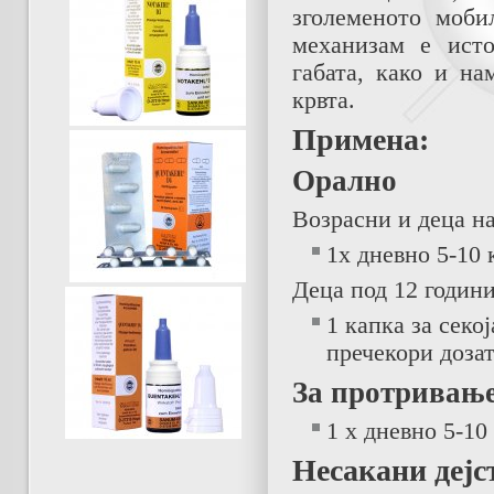
зголеменото моби
механизам е исто
габата, како и н
крвта.
Примена:
Орално
Возрасни и деца на
1x дневно 5-10 
Деца под 12 години
1 капка за секој
пречекори дозат
За протривањ
1 x дневно 5-10
Несакани дејс