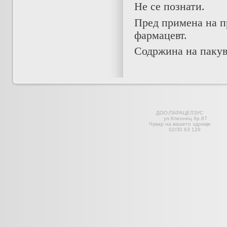
Не се познати.
Пред примена на п
фармацевт.
Содржина на пакув
ДОО;ПАРАЦЕЛЗ
ул.Клеонец 
Чувар на вашето здравје С
02/30 63 