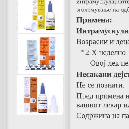
интрамускуларното
зголемување на од
Примена:
Интрамускулн
Возрасни и деца
2
X
неделно 
Oвој лек не
Несакани дејс
Не се познати.
Пред примена на
вашиот лекар и
Содржина на па