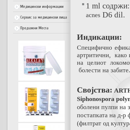
1 ml содржи:
Медицински информации
D
6
dil.
acnes
Сервис за медицински лица
Продажни Места
Индикации:
Специфично ефика
артритични
, како
на целиот локомо
болести на забите
Својства:
АRT
Siphоnospora pol
оболени пулпи на з
постапката на д-р
(филтрат од култура