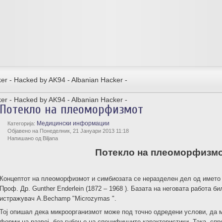
er - Hacked by AK94 - Albanian Hacker -
er - Hacked by AK94 - Albanian Hacker -
Потекло на плеоморфизмот
Медицински информации
Категорија:
Објавено на Понеделник, 21 Јануари 2013 11:18
Напишано од Biljana
Потекло на плеоморфизм
Концептот на плеоморфизмот и симбиозата се неразделен дел од името
Проф. Др. Gunther Enderlein (1872 – 1968 ). Базата на неговата работа б
истражувач A.Bechamp "Microzymas ".
Тој опишал дека микроорганизмот може под точно одредени услови, да 
форми на развој, без губење на специфичните карактеристики. Така, спр