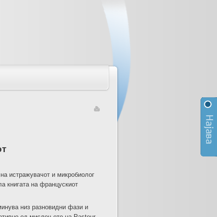
от
 на истражувачот и микробиолог
ила книгата на францускиот
минува низ разновидни фази и
отивно од мислењето на Pasteur,