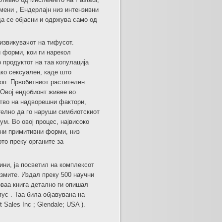
мени , Ендерлајн низ интензивни
да се објасни и одржува само од
извикувачот на тифусот.
 форми, кои ги нарекол
 продуктот на таа копулација
ко сексуален, каде што
оп. Првобитниот растителен
 Овој ендобионт живее во
ство на надворешни фактори,
телно да го наруши симбиотскиот
ум. Во овој процес, највисоко
тни примитивни форми, низ
то преку органите за
дини, ја посветил на комплексот
змите. Издал преку 500 научни
оваа книга детално ги опишал
ус . Таа била објавувана на
Sales Inc ; Glendale; USA ).