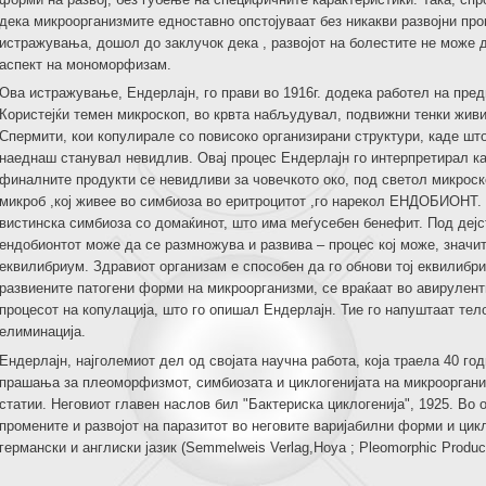
дека микроорганизмите едноставно опстојуваат без никакви развојни про
истражувања, дошол до заклучок дека , развојот на болестите не може 
аспект на мономорфизам.
Ова истражување, Ендерлајн, го прави во 1916г. додека работел на пред
Користејќи темен микроскоп, во крвта набљудувал, подвижни тенки живи
Спермити, кои копулирале со повисоко организирани структури, каде што
наеднаш станувал невидлив. Овај процес Ендерлајн го интерпретирал ка
финалните продукти се невидливи за човечкото око, под светол микроск
микроб ,кој живее во симбиоза во еритроцитот ,го нарекол ЕНДОБИОНТ.
вистинска симбиоза со домаќинот, што има меѓусебен бенефит. Под деј
ендобионтот може да се размножува и развива – процес кој може, значи
еквилибриум. Здравиот организам е способен да го обнови тој еквилибри
развиените патогени форми на микроорганизми, се враќаат во авирулен
процесот на копулација, што го опишал Ендерлајн. Тие го напуштаат тело
елиминација.
Ендерлајн, најголемиот дел од својата научна работа, која траела 40 го
прашања за плеоморфизмот, симбиозата и циклогенијата на микрооргани
статии. Неговиот главен наслов бил "Бактериска циклогенија", 1925. Во 
промените и развојот на паразитот во неговите варијабилни форми и цикл
германски и англиски јазик (Semmelweis Verlag,Hoya ; Pleomorphic Product 