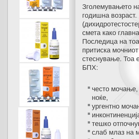
Зголемувањето на
годишна возраст.
(дихидротестостер
смета како главн
Последица на тоа
притиска мочниот
стеснување. Тоа е
БПХ:
често мочање,
ноќе,
ургентно моча
инконтиненциј
тешко отпочну
слаб млаз на 