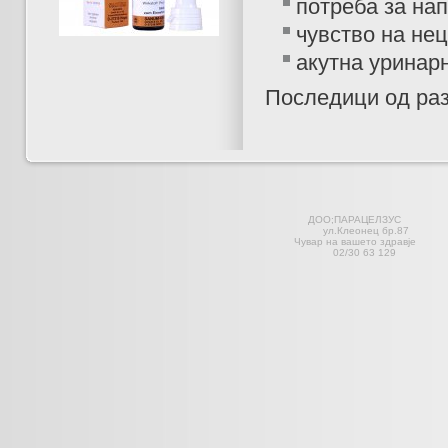
потреба за на
чувство на не
акутна уринарн
Последици од раз
ДОО;ПАРАЦЕЛЗ
ул.Клеонец 
Чувар на вашето здравје С
02/30 63 