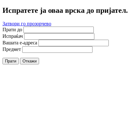
Испратете ја оваа врска до пријател.
Затвори го прозорчево
Прати до
Испраќач
Вашата е-адреса
Предмет
Прати
Откажи