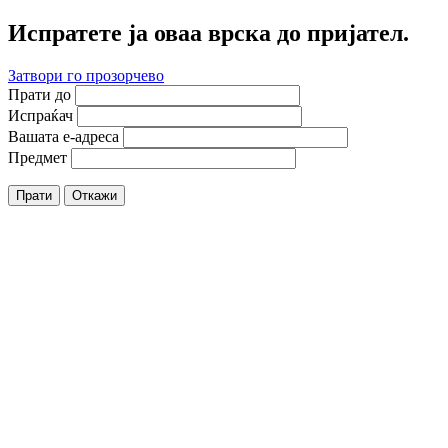
Испратете ја оваа врска до пријател.
Затвори го прозорчево
Прати до
Испраќач
Вашата е-адреса
Предмет
Прати
Откажи