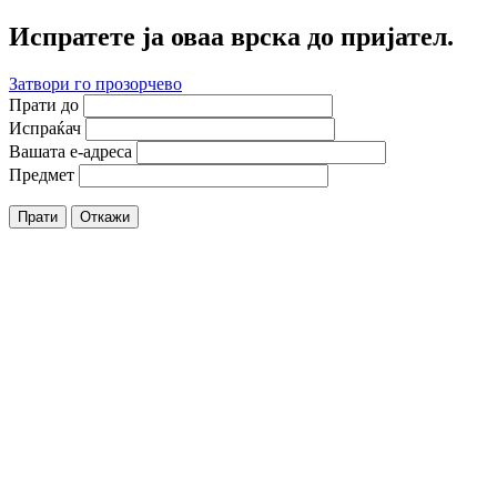
Испратете ја оваа врска до пријател.
Затвори го прозорчево
Прати до
Испраќач
Вашата е-адреса
Предмет
Прати
Откажи