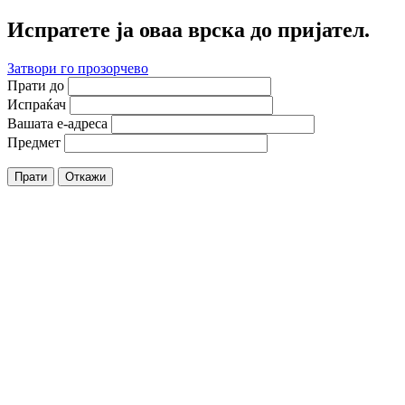
Испратете ја оваа врска до пријател.
Затвори го прозорчево
Прати до
Испраќач
Вашата е-адреса
Предмет
Прати
Откажи